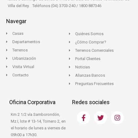
Villa del Rey. . Teléfonos (04) 3703-240 / 1800 887346
Navegar
Casas
Quiénes Somos
Departamentos
¿Cómo Comprar?
Terrenos
Terrenos Comerciales
Urbanización
Portal Clientes
Visita Virtual
Noticias
Contacto
Alianzas Bancos
Preguntas Frecuentes
Oficina Corporativa
Redes sociales
F
T
I
Km 2 1/2 vía Samborondón,
a
w
n
Mz I, lote # 13-14, Tornero 2, en
c
i
s
el horario de lunes a viernes de
e
t
t
09h00 a 17h30.