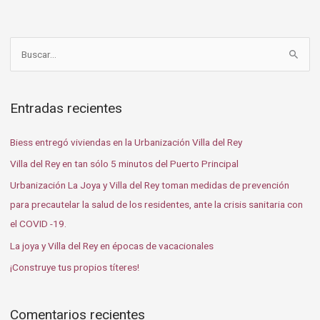
B
u
s
Entradas recientes
c
a
Biess entregó viviendas en la Urbanización Villa del Rey
r
Villa del Rey en tan sólo 5 minutos del Puerto Principal
p
Urbanización La Joya y Villa del Rey toman medidas de prevención
o
para precautelar la salud de los residentes, ante la crisis sanitaria con
r
el COVID -19.
:
La joya y Villa del Rey en épocas de vacacionales
¡Construye tus propios títeres!
Comentarios recientes