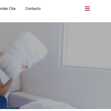
ndar Cita
Contacto
as
Quiénes Somos
os
¿Cómo Comprar?
os
Terrenos Comerciales
ón
Portal Clientes
al
Noticias
to
Alianzas Bancos