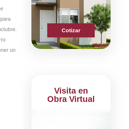
de
 para
octubre.
Cotizar
rro
ener un
Visita en
Obra Virtual