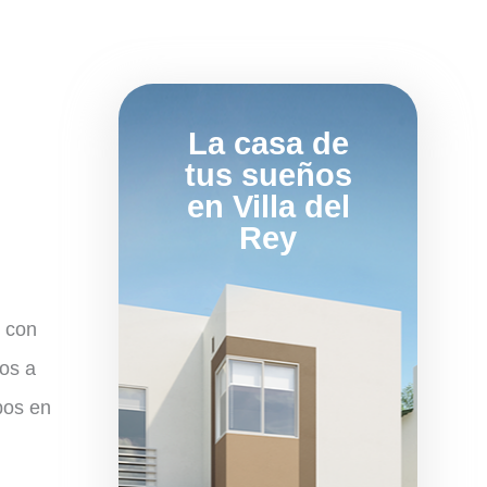
La casa de
tus sueños
en Villa del
Rey
n con
os a
bos en