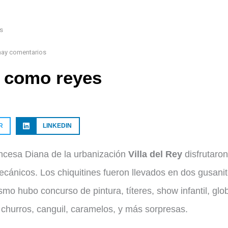
s
hay comentarios
r como reyes
R
LINKEDIN
ncesa Diana de la urbanización
Villa del Rey
disfrutaro
cánicos. Los chiquitines fueron llevados en dos gusanit
smo hubo concurso de pintura, títeres, show infantil, glo
e churros, canguil, caramelos, y más sorpresas.