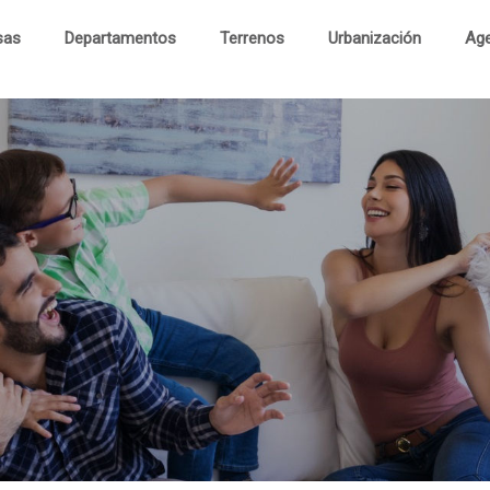
sas
Departamentos
Terrenos
Urbanización
Age
Cas
Departament
Terren
Urbanizaci
Visita Virtu
Contac