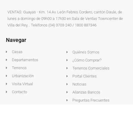
VENTAS: Guayas - Km. 14 Av. León Febres Cordero, cantón Daule, de
lunes a domingo de 09h00 a 17h30 en Sala de Ventas Towncenter de
Villa del Rey. . Teléfonos (04) 3703-240 / 1800 887346
Navegar
Casas
Quiénes Somos
Departamentos
¿Cómo Comprar?
Terrenos
Terrenos Comerciales
Urbanización
Portal Clientes
Visita Virtual
Noticias
Contacto
Alianzas Bancos
Preguntas Frecuentes
Oficina Corporativa
Redes sociales
F
T
I
Km 2 1/2 vía Samborondón, Mz