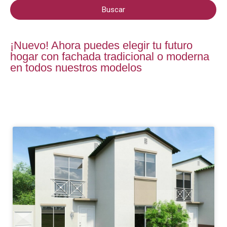
i
ñ
Buscar
t
o
o
s
r
¡Nuevo! Ahora puedes elegir tu futuro
i
hogar con fachada tradicional o moderna
o
en todos nuestros modelos