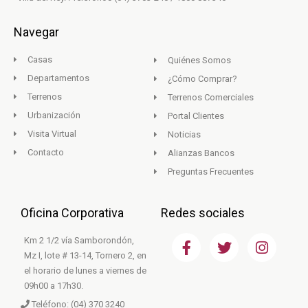
Navegar
Casas
Quiénes Somos
Departamentos
¿Cómo Comprar?
Terrenos
Terrenos Comerciales
Urbanización
Portal Clientes
Visita Virtual
Noticias
Contacto
Alianzas Bancos
Preguntas Frecuentes
Oficina Corporativa
Redes sociales
F
T
I
Km 2 1/2 vía Samborondón,
a
w
n
Mz I, lote # 13-14, Tornero 2, en
c
i
s
el horario de lunes a viernes de
e
t
t
09h00 a 17h30.
b
t
a
Teléfono: (04) 370 3240