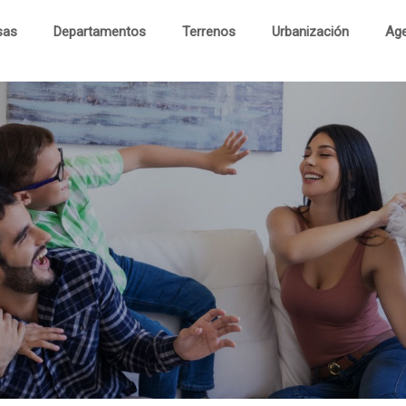
sas
Departamentos
Terrenos
Urbanización
Age
Cas
Departament
Terren
Urbanizaci
Visita Virtu
Contac