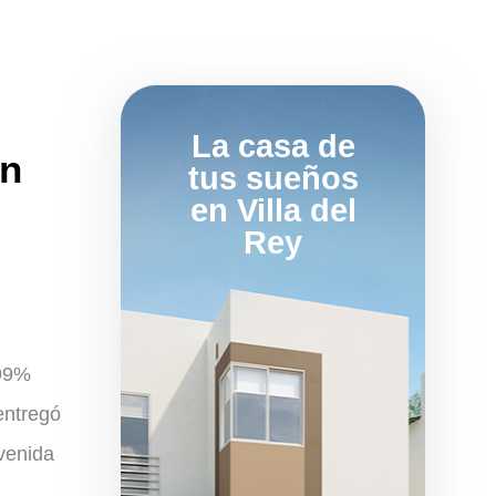
La casa de
ón
tus sueños
en Villa del
Rey
.99%
entregó
venida