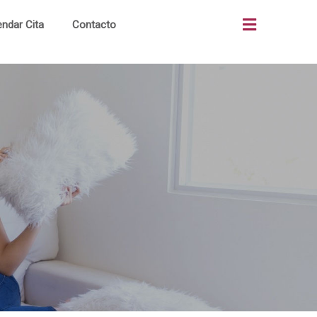
ndar Cita
Contacto
as
Quiénes Somos
os
¿Cómo Comprar?
os
Terrenos Comerciales
ón
Portal Clientes
al
Noticias
to
Alianzas Bancos