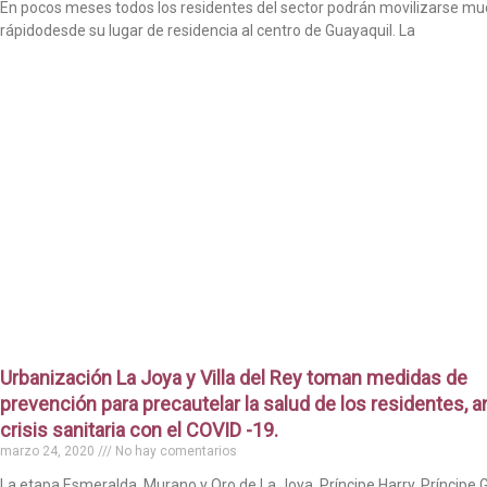
En pocos meses todos los residentes del sector podrán movilizarse m
rápidodesde su lugar de residencia al centro de Guayaquil. La
Urbanización La Joya y Villa del Rey toman medidas de
prevención para precautelar la salud de los residentes, an
crisis sanitaria con el COVID -19.
marzo 24, 2020
No hay comentarios
La etapa Esmeralda, Murano y Oro de La Joya, Príncipe Harry, Príncipe 