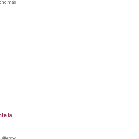
ucho más
te la
Guillermo