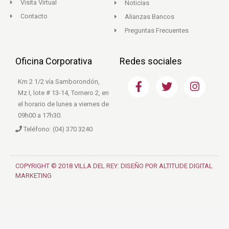
Visita Virtual
Noticias
Contacto
Alianzas Bancos
Preguntas Frecuentes
Oficina Corporativa
Redes sociales
F
T
I
Km 2 1/2 vía Samborondón,
a
w
n
Mz I, lote # 13-14, Tornero 2, en
c
i
s
el horario de lunes a viernes de
e
t
t
09h00 a 17h30.
b
t
a
Teléfono: (04) 370 3240
o
e
g
o
r
r
k
a
m
COPYRIGHT © 2018 VILLA DEL REY: DISEÑO POR ALTITUDE DIGITAL
MARKETING