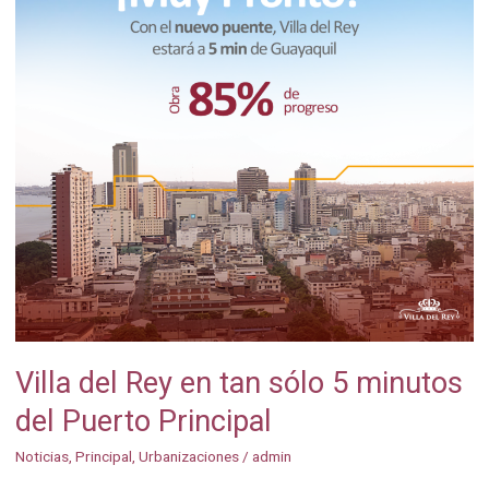
sólo
5
minutos
del
Puerto
Principal
Villa del Rey en tan sólo 5 minutos
del Puerto Principal
Noticias
,
Principal
,
Urbanizaciones
/
admin