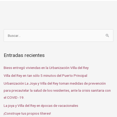
B
u
s
Entradas recientes
c
a
Biess entregó viviendas en la Urbanización Villa del Rey
r
Villa del Rey en tan sólo 5 minutos del Puerto Principal
p
Urbanización La Joya y Villa del Rey toman medidas de prevención
o
para precautelar la salud de los residentes, ante la crisis sanitaria con
r
el COVID -19.
:
La joya y Villa del Rey en épocas de vacacionales
¡Construye tus propios títeres!