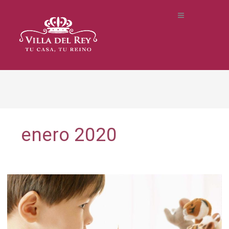
enero 2020
¡Construye
tus
propios
títeres!