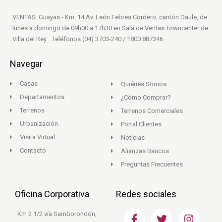
VENTAS: Guayas - Km. 14 Av. León Febres Cordero, cantón Daule, de
lunes a domingo de 09h00 a 17h30 en Sala de Ventas Towncenter de
Villa del Rey. . Teléfonos (04) 3703-240 / 1800 887346
Navegar
Casas
Quiénes Somos
Departamentos
¿Cómo Comprar?
Terrenos
Terrenos Comerciales
Urbanización
Portal Clientes
Visita Virtual
Noticias
Contacto
Alianzas Bancos
Preguntas Frecuentes
Oficina Corporativa
Redes sociales
F
T
I
Km 2 1/2 vía Samborondón,