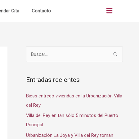
ndar Cita
Contacto
as
Quiénes Somos
B
os
¿Cómo Comprar?
u
os
Terrenos Comerciales
s
Entradas recientes
ón
Portal Clientes
c
al
Noticias
a
Biess entregó viviendas en la Urbanización Villa
r
to
Alianzas Bancos
del Rey
p
Villa del Rey en tan sólo 5 minutos del Puerto
o
Principal
r
Urbanización La Joya y Villa del Rey toman