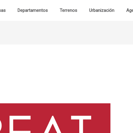
sas
Departamentos
Terrenos
Urbanización
Age
Cas
Departament
Terren
Urbanizaci
Visita Virtu
Contac