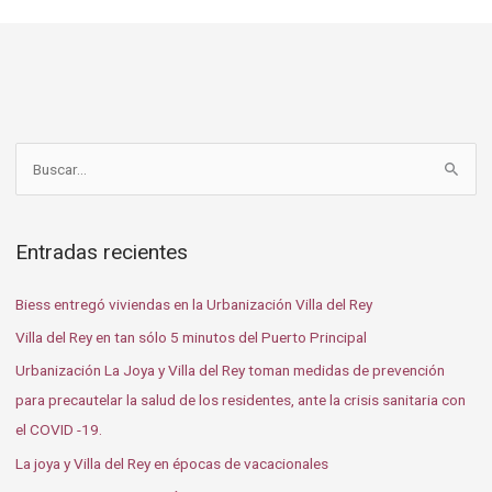
B
u
s
Entradas recientes
c
a
Biess entregó viviendas en la Urbanización Villa del Rey
r
Villa del Rey en tan sólo 5 minutos del Puerto Principal
p
Urbanización La Joya y Villa del Rey toman medidas de prevención
o
para precautelar la salud de los residentes, ante la crisis sanitaria con
r
el COVID -19.
:
La joya y Villa del Rey en épocas de vacacionales