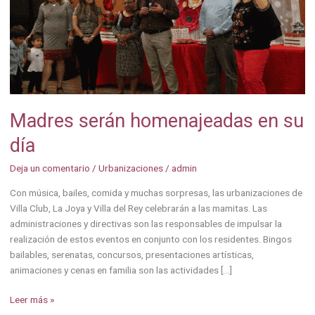
día
Madres serán homenajeadas en su
día
Deja un comentario
/
Urbanizaciones
/
admin
Con música, bailes, comida y muchas sorpresas, las urbanizaciones de
Villa Club, La Joya y Villa del Rey celebrarán a las mamitas. Las
administraciones y directivas son las responsables de impulsar la
realización de estos eventos en conjunto con los residentes. Bingos
bailables, serenatas, concursos, presentaciones artísticas,
animaciones y cenas en familia son las actividades […]
Leer más »