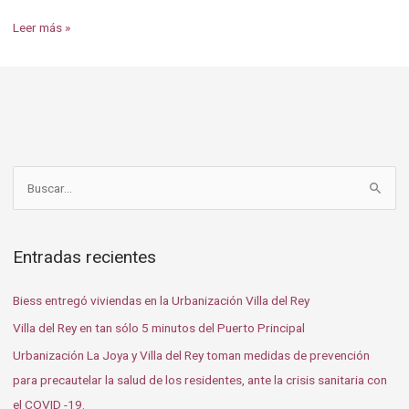
Leer más »
B
u
s
Entradas recientes
c
a
Biess entregó viviendas en la Urbanización Villa del Rey
r
Villa del Rey en tan sólo 5 minutos del Puerto Principal
p
Urbanización La Joya y Villa del Rey toman medidas de prevención
o
para precautelar la salud de los residentes, ante la crisis sanitaria con
r
el COVID -19.