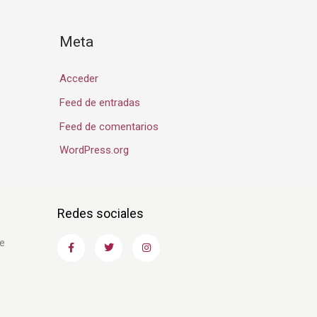
Meta
Acceder
Feed de entradas
Feed de comentarios
WordPress.org
Redes sociales
F
T
I
te
a
w
n
c
i
s
e
t
t
b
t
a
o
e
g
o
r
r
k
a