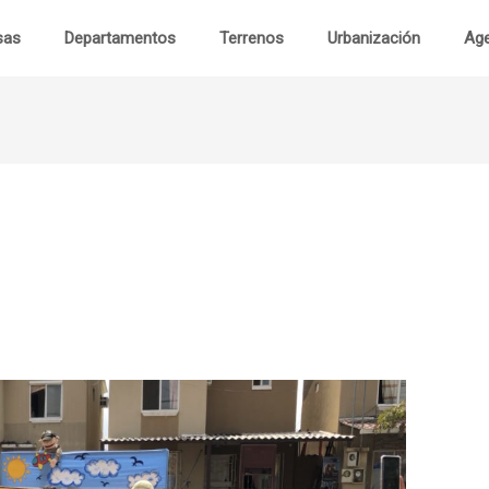
sas
Departamentos
Terrenos
Urbanización
Age
Cas
Departament
Terren
Urbanizaci
Visita Virtu
Contac