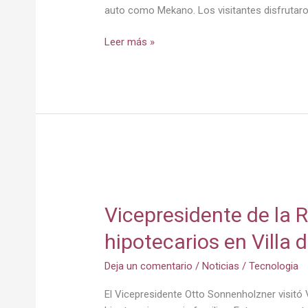
auto como Mekano. Los visitantes disfrutaro
Leer más »
Vicepresidente
de
Vicepresidente de la 
la
República
hipotecarios en Villa d
entrega
créditos
Deja un comentario
/
Noticias
/
Tecnologia
hipotecarios
en
El Vicepresidente Otto Sonnenholzner visitó V