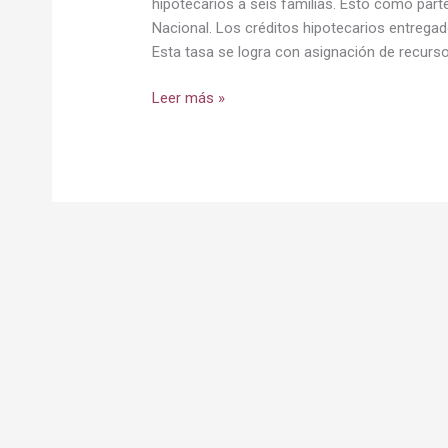
Villa
hipotecarios a seis familias. Esto como par
del
Nacional. Los créditos hipotecarios entregado
Rey
Esta tasa se logra con asignación de recurso
Leer más »