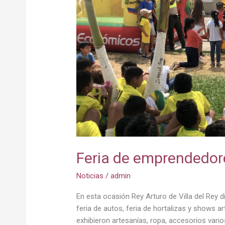
Villa
del
Rey
Feria de emprendedore
Noticias
/
admin
En esta ocasión Rey Arturo de Villa del Rey d
feria de autos, feria de hortalizas y shows a
exhibieron artesanías, ropa, accesorios vario