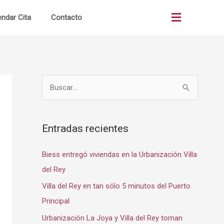
ndar Cita
Contacto
as
Quiénes Somos
B
os
¿Cómo Comprar?
u
os
Terrenos Comerciales
s
Entradas recientes
ón
Portal Clientes
c
al
Noticias
a
Biess entregó viviendas en la Urbanización Villa
r
to
Alianzas Bancos
del Rey
p
Villa del Rey en tan sólo 5 minutos del Puerto
o
Principal
r
Urbanización La Joya y Villa del Rey toman