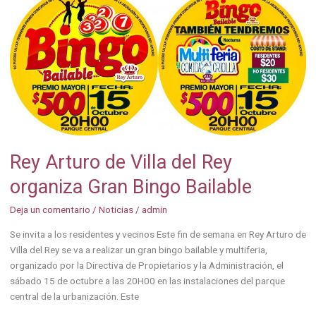
Arturo
de
Villa
del
Rey
organiza
Gran
Bingo
Bailable
Rey Arturo de Villa del Rey
organiza Gran Bingo Bailable
Deja un comentario
/
Noticias
/
admin
Se invita a los residentes y vecinos Este fin de semana en Rey Arturo de
Villa del Rey se va a realizar un gran bingo bailable y multiferia,
organizado por la Directiva de Propietarios y la Administración, el
sábado 15 de octubre a las 20H00 en las instalaciones del parque
central de la urbanización. Este