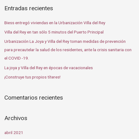
s
Entradas recientes
c
a
Biess entregó viviendas en la Urbanización Villa del Rey
r
Villa del Rey en tan sólo 5 minutos del Puerto Principal
p
Urbanización La Joya y Villa del Rey toman medidas de prevención
o
para precautelar la salud de los residentes, ante la crisis sanitaria con
r
el COVID -19.
:
La joya y Villa del Rey en épocas de vacacionales
¡Construye tus propios títeres!
Comentarios recientes
Archivos
abril 2021