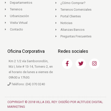
Departamentos
¿Cómo Comprar?
Terrenos
Terrenos Comerciales
Urbanización
Portal Clientes
Visita Virtual
Noticias
Contacto
Alianzas Bancos
Preguntas Frecuentes
Oficina Corporativa
Redes sociales
F
T
I
Km 2 1/2 vía Samborondón,
a
w
n
Mz I, lote # 13-14, Tornero 2, en
c
i
s
el horario de lunes a viernes de
e
t
t
09h00 a 17h30.
b
t
a
Teléfono: (04) 370 3240
o
e
g
o
r
r
k
a
m
COPYRIGHT © 2018 VILLA DEL REY: DISEÑO POR ALTITUDE DIGITAL
MARKETING