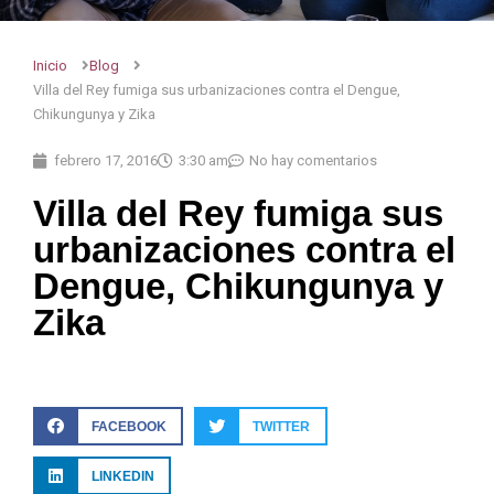
Inicio
Blog
Villa del Rey fumiga sus urbanizaciones contra el Dengue,
Chikungunya y Zika
febrero 17, 2016
3:30 am
No hay comentarios
Villa del Rey fumiga sus
urbanizaciones contra el
Dengue, Chikungunya y
Zika
FACEBOOK
TWITTER
LINKEDIN