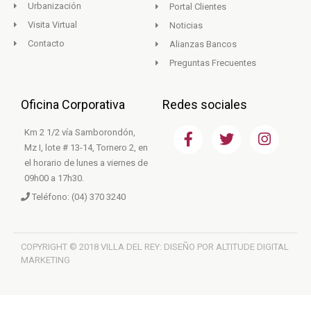
Urbanización
Portal Clientes
Visita Virtual
Noticias
Contacto
Alianzas Bancos
Preguntas Frecuentes
Oficina Corporativa
Redes sociales
F
T
I
Km 2 1/2 vía Samborondón,
a
w
n
Mz I, lote # 13-14, Tornero 2, en
c
i
s
el horario de lunes a viernes de
e
t
t
09h00 a 17h30.
b
t
a
Teléfono: (04) 370 3240
o
e
g
o
r
r
k
a
m
COPYRIGHT © 2018 VILLA DEL REY: DISEÑO POR ALTITUDE DIGITAL
MARKETING