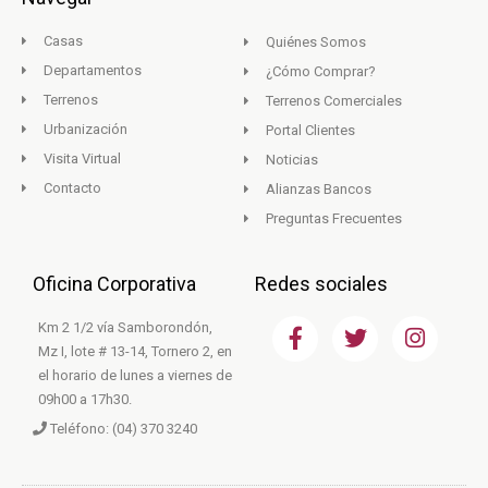
Casas
Quiénes Somos
Departamentos
¿Cómo Comprar?
Terrenos
Terrenos Comerciales
Urbanización
Portal Clientes
Visita Virtual
Noticias
Contacto
Alianzas Bancos
Preguntas Frecuentes
Oficina Corporativa
Redes sociales
F
T
I
Km 2 1/2 vía Samborondón,
a
w
n
Mz I, lote # 13-14, Tornero 2, en
c
i
s
el horario de lunes a viernes de
e
t
t
09h00 a 17h30.
b
t
a
Teléfono: (04) 370 3240
o
e
g
o
r
r
k
a