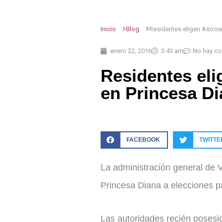
Inicio
Blog
Residentes eligen Asocia
enero 22, 2016
3:43 am
No hay co
Residentes eli
en Princesa Di
FACEBOOK
TWITTE
La administración general de V
Princesa Diana a elecciones pa
Las autoridades recién posesi