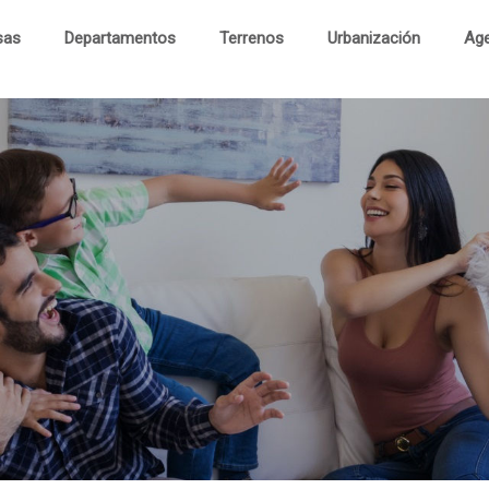
sas
Departamentos
Terrenos
Urbanización
Age
Cas
Departament
Terren
Urbanizaci
Visita Virtu
Contac