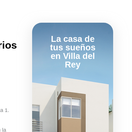
La casa de
rios
tus sueños
en Villa del
Rey
a 1.
 la