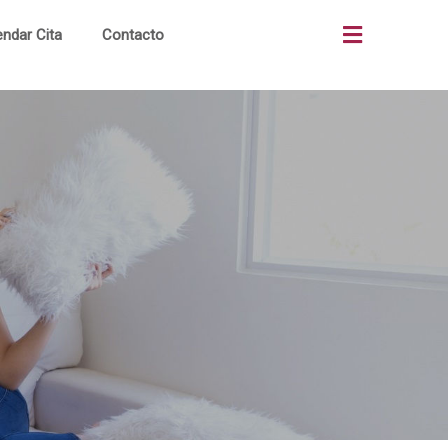
ndar Cita
Contacto
as
Quiénes Somos
os
¿Cómo Comprar?
os
Terrenos Comerciales
ón
Portal Clientes
al
Noticias
to
Alianzas Bancos