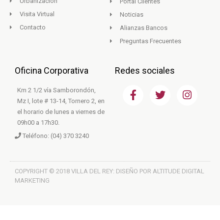
Urbanización
Portal Clientes
Visita Virtual
Noticias
Contacto
Alianzas Bancos
Preguntas Frecuentes
Oficina Corporativa
Redes sociales
F
T
I
Km 2 1/2 vía Samborondón,
a
w
n
Mz I, lote # 13-14, Tornero 2, en
c
i
s
el horario de lunes a viernes de
e
t
t
09h00 a 17h30.
b
t
a
Teléfono: (04) 370 3240
o
e
g
o
r
r
k
a
m
COPYRIGHT © 2018 VILLA DEL REY: DISEÑO POR ALTITUDE DIGITAL
MARKETING