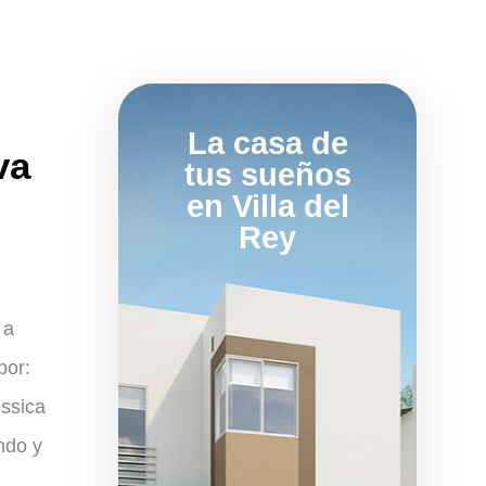
La casa de
va
tus sueños
en Villa del
Rey
 a
por:
éssica
ndo y