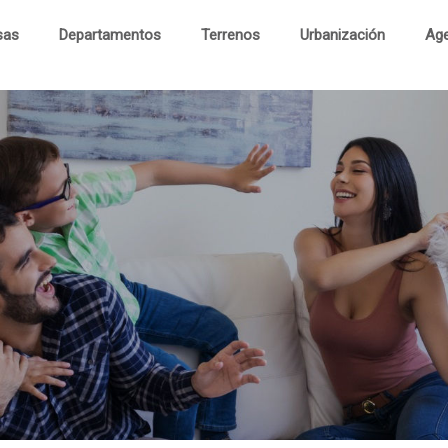
sas
Departamentos
Terrenos
Urbanización
Age
Cas
Departament
Terren
Urbanizaci
Visita Virtu
Contac