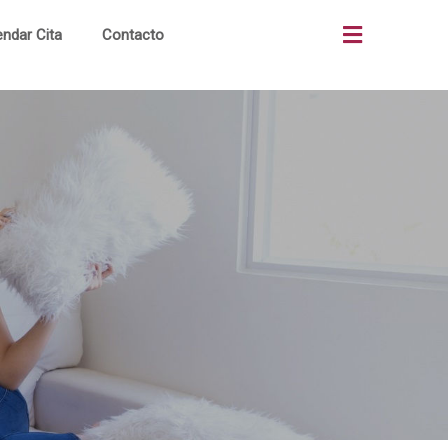
ndar Cita
Contacto
as
Quiénes Somos
os
¿Cómo Comprar?
os
Terrenos Comerciales
ón
Portal Clientes
al
Noticias
to
Alianzas Bancos