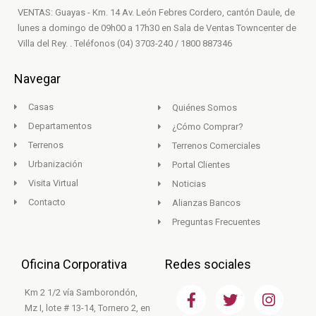
VENTAS: Guayas - Km. 14 Av. León Febres Cordero, cantón Daule, de
lunes a domingo de 09h00 a 17h30 en Sala de Ventas Towncenter de
Villa del Rey. . Teléfonos (04) 3703-240 / 1800 887346
Navegar
Casas
Quiénes Somos
Departamentos
¿Cómo Comprar?
Terrenos
Terrenos Comerciales
Urbanización
Portal Clientes
Visita Virtual
Noticias
Contacto
Alianzas Bancos
Preguntas Frecuentes
Oficina Corporativa
Redes sociales
F
T
I
Km 2 1/2 vía Samborondón,
a
w
n
Mz I, lote # 13-14, Tornero 2, en