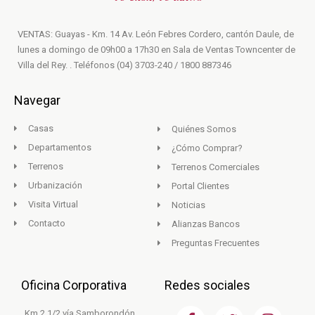
VENTAS: Guayas - Km. 14 Av. León Febres Cordero, cantón Daule, de
lunes a domingo de 09h00 a 17h30 en Sala de Ventas Towncenter de
Villa del Rey. . Teléfonos (04) 3703-240 / 1800 887346
Navegar
Casas
Quiénes Somos
Departamentos
¿Cómo Comprar?
Terrenos
Terrenos Comerciales
Urbanización
Portal Clientes
Visita Virtual
Noticias
Contacto
Alianzas Bancos
Preguntas Frecuentes
Oficina Corporativa
Redes sociales
F
T
I
Km 2 1/2 vía Samborondón,