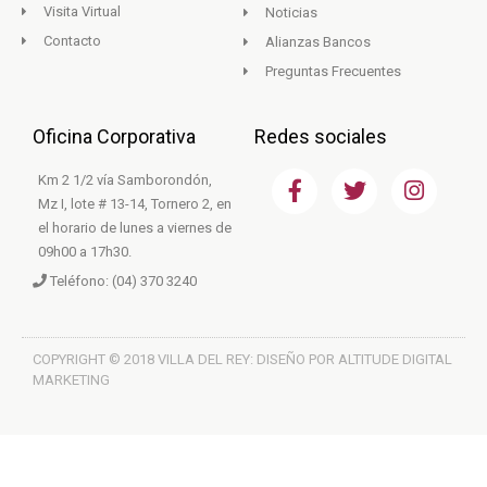
Visita Virtual
Noticias
Contacto
Alianzas Bancos
Preguntas Frecuentes
Oficina Corporativa
Redes sociales
F
T
I
Km 2 1/2 vía Samborondón,
a
w
n
Mz I, lote # 13-14, Tornero 2, en
c
i
s
el horario de lunes a viernes de
e
t
t
09h00 a 17h30.
b
t
a
Teléfono: (04) 370 3240
o
e
g
o
r
r
k
a
m
COPYRIGHT © 2018 VILLA DEL REY: DISEÑO POR ALTITUDE DIGITAL
MARKETING