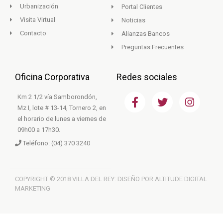
Urbanización
Portal Clientes
Visita Virtual
Noticias
Contacto
Alianzas Bancos
Preguntas Frecuentes
Oficina Corporativa
Redes sociales
F
T
I
Km 2 1/2 vía Samborondón,
a
w
n
Mz I, lote # 13-14, Tornero 2, en
c
i
s
el horario de lunes a viernes de
e
t
t
09h00 a 17h30.
b
t
a
Teléfono: (04) 370 3240
o
e
g
o
r
r
k
a
m
COPYRIGHT © 2018 VILLA DEL REY: DISEÑO POR ALTITUDE DIGITAL
MARKETING