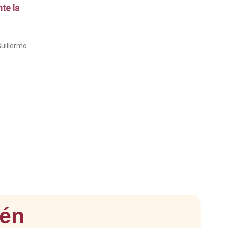
te la
Guillermo
tén