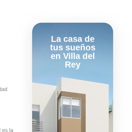
La casa de
tus sueños
en Villa del
Rey
idad
 es la