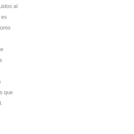
uidos al
 es
 como
te
a
s
os que
.