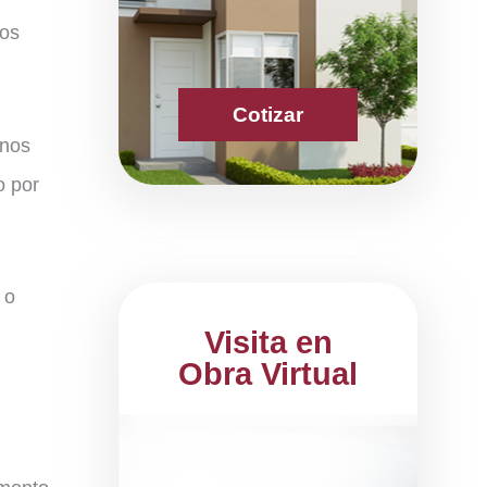
tos
Cotizar
unos
o por
 o
Visita en
Obra Virtual