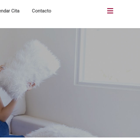
ndar Cita
Contacto
Casas
Quiénes Somos
Departamentos
¿Cómo Comprar?
Terrenos
Terrenos Comerciales
Urbanización
Portal Clientes
Visita Virtual
Noticias
Contacto
Alianzas Bancos