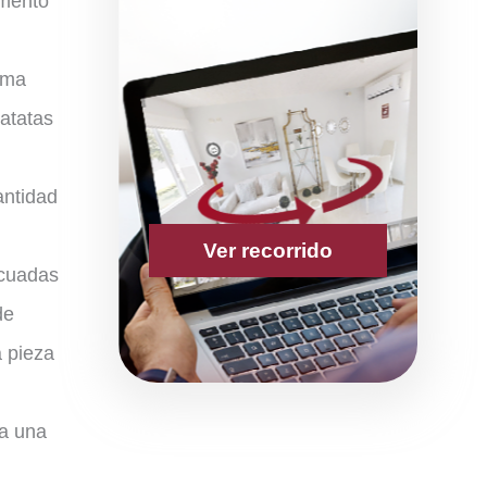
imento
oma
patatas
antidad
Ver recorrido
ecuadas
de
 pieza
 a una