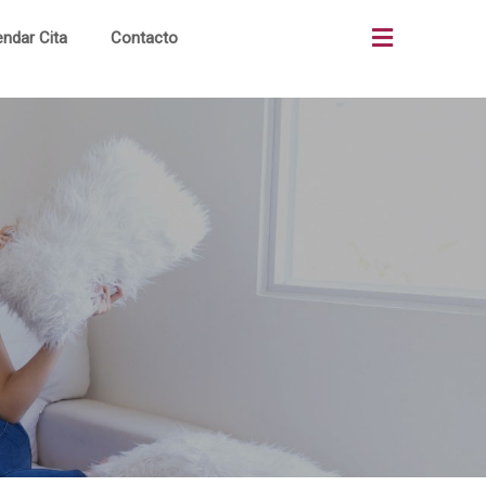
ndar Cita
Contacto
as
Quiénes Somos
os
¿Cómo Comprar?
os
Terrenos Comerciales
ón
Portal Clientes
al
Noticias
to
Alianzas Bancos