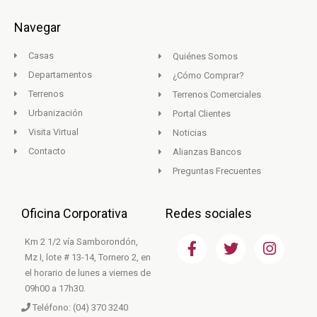
Navegar
Casas
Quiénes Somos
Departamentos
¿Cómo Comprar?
Terrenos
Terrenos Comerciales
Urbanización
Portal Clientes
Visita Virtual
Noticias
Contacto
Alianzas Bancos
Preguntas Frecuentes
Oficina Corporativa
Redes sociales
F
T
I
Km 2 1/2 vía Samborondón,
a
w
n
Mz I, lote # 13-14, Tornero 2, en
c
i
s
el horario de lunes a viernes de
e
t
t
09h00 a 17h30.
b
t
a
Teléfono: (04) 370 3240
o
e
g