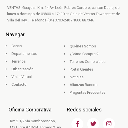
VENTAS: Guayas - Km. 14 Av. León Febres Cordero, cantón Daule, de
lunes a domingo de 09h00 a 17h30 en Sala de Ventas Towncenter de
Villa del Rey. . Teléfonos (04) 3703-240 / 1800 887346
Navegar
Casas
Quiénes Somos
Departamentos
¿Cómo Comprar?
Terrenos
Terrenos Comerciales
Urbanización
Portal Clientes
Visita Virtual
Noticias
Contacto
Alianzas Bancos
Preguntas Frecuentes
Oficina Corporativa
Redes sociales
F
T
I
Km 2 1/2 vía Samborondón,
a
w
n
Mz I, lote # 13-14, Tornero 2, en