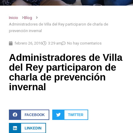
Inicio
Blog
Administradores de Villa del Rey participaron de charla de
prevención invernal
febrero 26, 2016
3:29 am
No hay comentarios
Administradores de Villa
del Rey participaron de
charla de prevención
invernal
FACEBOOK
TWITTER
LINKEDIN