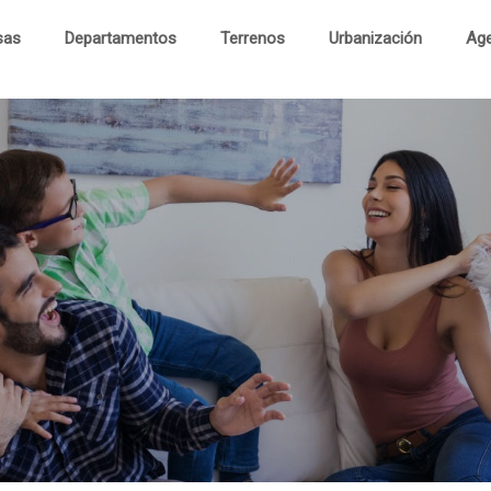
sas
Departamentos
Terrenos
Urbanización
Age
Cas
Departament
Terren
Urbanizaci
Visita Virtu
Contac