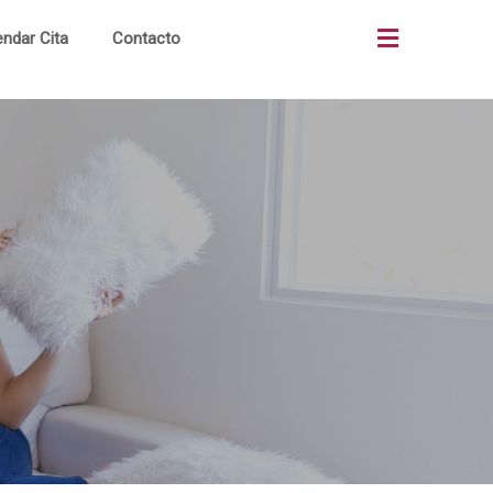
ndar Cita
Contacto
as
Quiénes Somos
os
¿Cómo Comprar?
os
Terrenos Comerciales
ón
Portal Clientes
al
Noticias
to
Alianzas Bancos