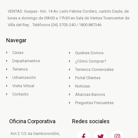
VENTAS: Guayas - Km. 14 Av. León Febres Cordero, cantón Daule, de
lunes a domingo de 09h00 a 17h30 en Sala de Ventas Towncenter de
Villa del Rey. . Teléfonos (04) 3703-240 / 1800 887346
Navegar
Casas
Quiénes Somos
Departamentos
¿Cómo Comprar?
Terrenos
Terrenos Comerciales
Urbanización
Portal Clientes
Visita Virtual
Noticias
Contacto
Alianzas Bancos
Preguntas Frecuentes
Oficina Corporativa
Redes sociales
F
T
I
Km 2 1/2 vía Samborondón,