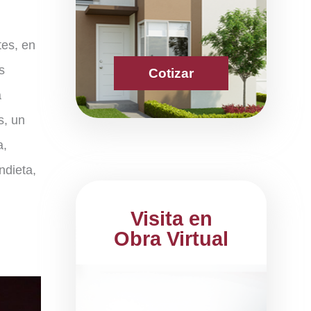
tes, en
s
Cotizar
a
s, un
a,
ndieta,
Visita en
Obra Virtual