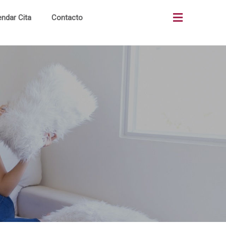
ndar Cita
Contacto
as
Quiénes Somos
os
¿Cómo Comprar?
os
Terrenos Comerciales
ón
Portal Clientes
al
Noticias
to
Alianzas Bancos