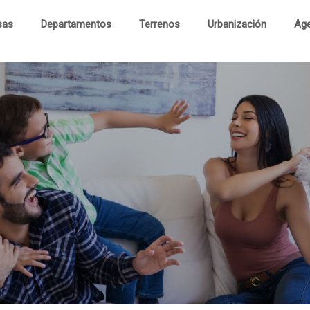
sas
Departamentos
Terrenos
Urbanización
Age
Cas
Departament
Terren
Urbanizaci
Visita Virtu
Contac