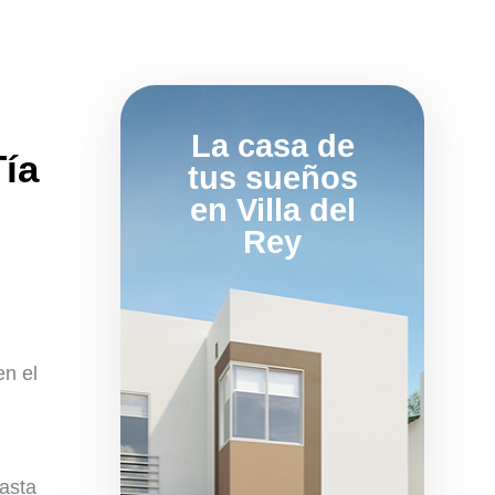
La casa de
Tía
tus sueños
en Villa del
Rey
en el
asta