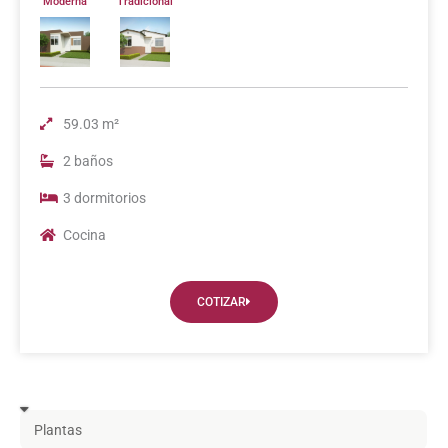
Moderna
Tradicional
59.03 m²
2 baños
3 dormitorios
Cocina
COTIZAR
P
l