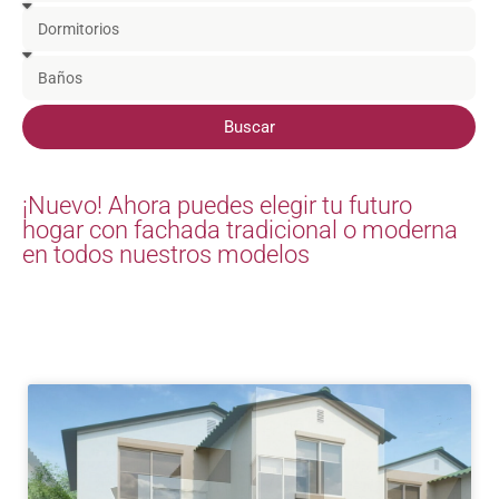
a
D
n
o
t
r
B
a
m
a
i
ñ
Buscar
t
o
o
s
r
¡Nuevo! Ahora puedes elegir tu futuro
i
hogar con fachada tradicional o moderna
o
en todos nuestros modelos