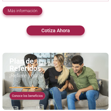
Más información
Cotiza Ahora
Plan de
Referidos
¡Refiere y gana!
Conoce los beneficios