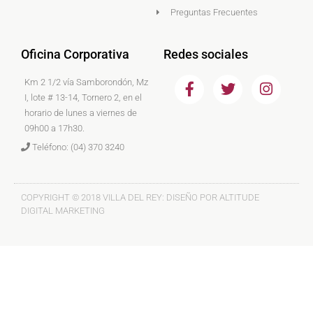
Preguntas Frecuentes
Oficina Corporativa
Redes sociales
F
T
I
Km 2 1/2 vía Samborondón, Mz
a
w
n
I, lote # 13-14, Tornero 2, en el
c
i
s
horario de lunes a viernes de
e
t
t
09h00 a 17h30.
b
t
a
Teléfono: (04) 370 3240
o
e
g
o
r
r
k
a
m
COPYRIGHT © 2018 VILLA DEL REY: DISEÑO POR ALTITUDE
DIGITAL MARKETING